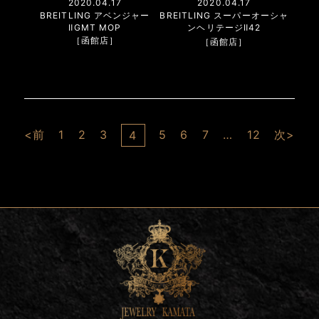
2020.04.17
2020.04.17
BREITLING アベンジャー
BREITLING スーパーオーシャ
ⅡGMT MOP
ンヘリテージⅡ42
［函館店］
［函館店］
<前
1
2
3
5
6
7
…
12
次>
4