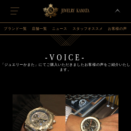
t
o
g
g
l
ブランド一覧
店舗一覧
ニュース
スタッフオススメ
お客様の声
e
n
a
v
i
g
-VOICE-
a
t
「ジュエリーかまた」にてご購入いただきましたお客様の声をご紹介いたし
i
ます。
o
n