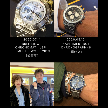
2020.05.10
2020.07.11
NAVITIMER1 BO1
BREITLING
CHRONOGRAPH46
CHRONOMAT JSP
LIMITED WMP 2019
［函館店］
［函館店］