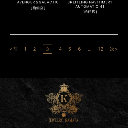
AVENGER＆GALACTIC
BREITLING NAVITIMER1
AUTOMATIC 41
［函館店］
［函館店］
<前
1
2
4
5
6
…
12
次>
3