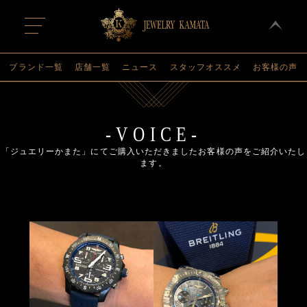
t
o
g
g
l
ブランド一覧
店舗一覧
ニュース
スタッフオススメ
お客様の声
e
n
a
v
i
g
-VOICE-
a
t
「ジュエリーかまた」にてご購入いただきましたお客様の声をご紹介いたし
i
ます。
o
n