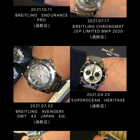
2021.10.11
BREITLING ENDURANCE
PRO
2021.07.17
［函館店］
BREITLING CHRONOMAT
JSP LIMITED BMP 2020
［函館店］
2021.04.25
SUPEROCEAN HERITAGE
［函館店］
2021.07.02
BREITLING AVENGERⅡ
GMT 43 JAPAN Edi.
［函館店］