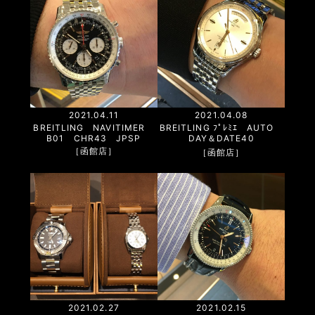
2021.04.11
2021.04.08
BREITLING NAVITIMER
BREITLING ﾌﾟﾚﾐｴ AUTO
B01 CHR43 JPSP
DAY＆DATE40
［函館店］
［函館店］
2021.02.27
2021.02.15