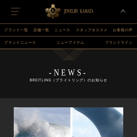
t
o
g
g
l
ブランド一覧
店舗一覧
ニュース
スタッフオススメ
お客様の声
e
n
ブランドニュース
ニューアイテム
ブランドライン
a
v
i
g
a
t
-NEWS-
i
o
n
BREITLING（ブライトリング）のお知らせ