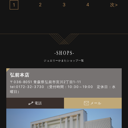
2
3
4
次>
1
ジュエリーかまたショップ一覧
弘前本店
〒036-8051 青森県弘前市宮川2丁目1-11
tel:0172-32-3730 （受付時間：10:30～19:00 定休日：水
曜日）
電話
メール