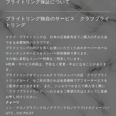
ブライトリング保証について
ブライトリング独自のサービス クラブブライ
トリング
クラブ・ブライトリングは、日本の正規販売店でご購入の方が入会
できる会費無料のクラブです。
ブライトリングの時計を長くお使いいただくためのオーバーホール
やメンナンスサービスをメンバー特別価格で承ります。
その他に多彩なメンバー特典をご用意しています。
※特典・サービス内容は、予告なく変更・中止になることがありま
す。
ブライトリングオフィシャルクラブのメンバーの証「クラブブライ
トリングカード」をご呈示頂ければ会員価格でアフターサービスを
ご提供させて頂きます。 また、ジュエリーかまたで購入頂く際に
「クラブブライトリング」への入会をご希望の方はスタッフに直接
お申し付けください。
クォーツ
ノン・クロノグラフ／クロノグラフ／クロノグラフ(メカクォーツ)／
UTC , CO-PILOT