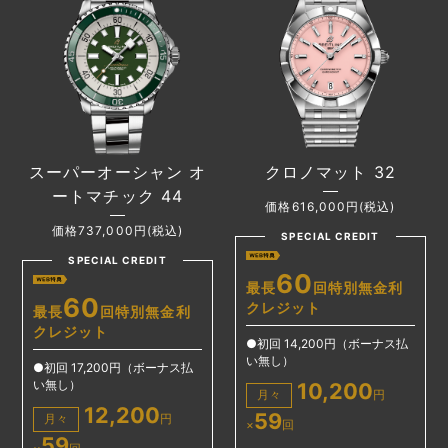
スーパーオーシャン オ
クロノマット 32
ートマチック 44
価格616,000円(税込)
価格737,000円(税込)
SPECIAL CREDIT
SPECIAL CREDIT
60
最長
回特別無金利
60
クレジット
最長
回特別無金利
クレジット
●初回 14,200円（ボーナス払
い無し）
●初回 17,200円（ボーナス払
い無し）
10,200
月々
円
12,200
59
月々
円
×
回
59