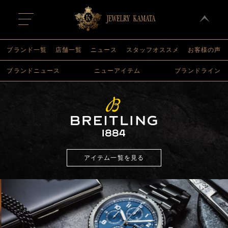
t
o
g
g
l
ブランド一覧
店舗一覧
ニュース
スタッフオススメ
お客様の声
e
n
ブランドニュース
ニューアイテム
ブランドライン
a
v
i
g
a
t
i
o
n
アイテム一覧を見る