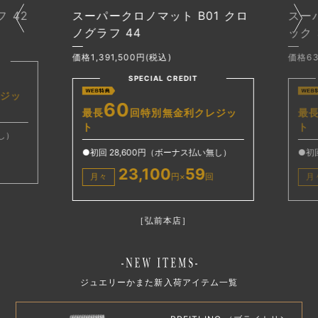
 42
スーパークロノマット B01 クロ
スー
ノグラフ 44
ック 
価格1,391,500円(税込)
価格638
SPECIAL CREDIT
ジッ
60
最長
回特別無金利クレジッ
最長
ト
ト
し）
●初回 28,600円（ボーナス払い無し）
●初回
23,100
59
月々
円×
回
月
［弘前本店］
ジュエリーかまた新入荷アイテム一覧