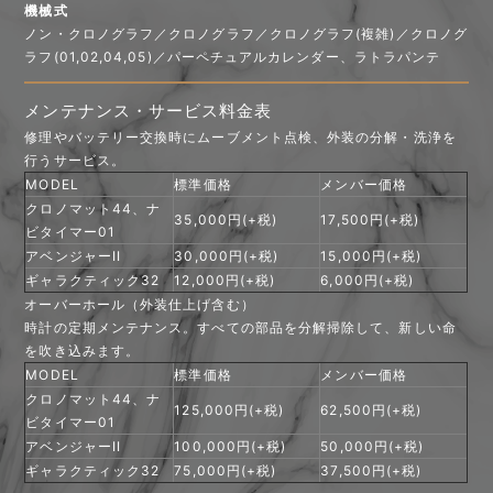
機械式
ノン・クロノグラフ／クロノグラフ／クロノグラフ(複雑)／クロノグ
ラフ(01,02,04,05)／パーペチュアルカレンダー、ラトラパンテ
メンテナンス・サービス料金表
修理やバッテリー交換時にムーブメント点検、外装の分解・洗浄を
行うサービス。
MODEL
標準価格
メンバー価格
クロノマット44、ナ
35,000円(+税)
17,500円(+税)
ビタイマー01
アベンジャーII
30,000円(+税)
15,000円(+税)
ギャラクティック32
12,000円(+税)
6,000円(+税)
オーバーホール（外装仕上げ含む）
時計の定期メンテナンス。すべての部品を分解掃除して、新しい命
を吹き込みます。
MODEL
標準価格
メンバー価格
クロノマット44、ナ
125,000円(+税)
62,500円(+税)
ビタイマー01
アベンジャーII
100,000円(+税)
50,000円(+税)
ギャラクティック32
75,000円(+税)
37,500円(+税)