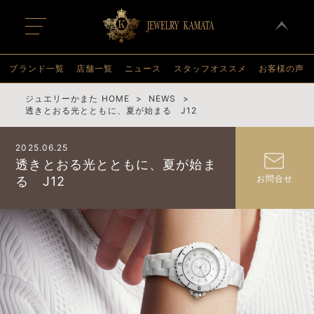
t
o
g
g
l
ブランド一覧
店舗一覧
ニュース
スタッフオススメ
お客様の声
e
n
a
ジュエリーかまた HOME
NEWS
v
透きとおる光とともに、夏が始まる J12
i
g
a
2025.06.25
t
i
透きとおる光とともに、夏が始ま
o
お問合せ
る J12
n