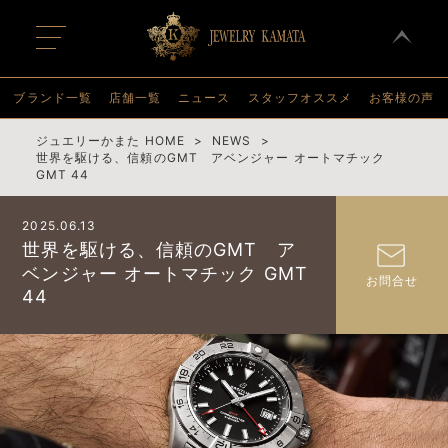
t
o
g
g
l
ブランド一覧
店舗一覧
ニュース
スタッフオススメ
お客様の声
e
n
a
ジュエリーかまた HOME
NEWS
v
世界を駆ける、信頼のGMT アベンジャー オートマチック
i
GMT 44
g
a
t
2025.06.13
i
o
世界を駆ける、信頼のGMT ア
n
ベンジャー オートマチック GMT
お問合せ
44