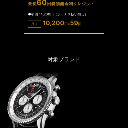
60
最長
回特別無金利クレジット
●初回 14,200円（ボーナス払い無し）
10,200
59
月々
円×
回
対象ブランド