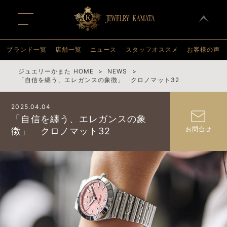
t
o
g
g
l
ブランド一覧
店舗一覧
ニュース
スタッフオススメ
お客様の声
e
n
a
ジュエリーかまた HOME
NEWS
v
「自信を纏う、エレガンスの象徴」 クロノマット32
i
g
a
2025.04.04
t
i
「自信を纏う、エレガンスの象
o
お問合せ
徴」 クロノマット32
n