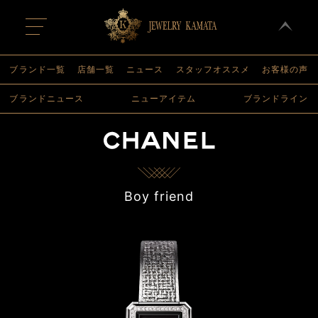
t
o
g
g
l
ブランド一覧
店舗一覧
ニュース
スタッフオススメ
お客様の声
e
n
ブランドニュース
ニューアイテム
ブランドライン
a
v
i
g
a
t
i
o
n
Boy friend