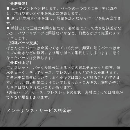
［分解掃除］
■ ムーブメントを分解します。パーツの一つひとつを丁寧に洗浄
し、汚れや古いオイルを完全に除去します。
■ 新しい専用オイルを注し、調整を加えながらパーツを組み立てま
す。
■ 時計として正確に時間を刻むか、姿勢差によって大きな誤差がな
いか、パワーリザーブは問題ないかなど、日数をかけて厳重にチェ
ックします。
［消耗パーツ交換］
ほとんどのパーツは金属でできているため、頻繁に動くパーツはオ
イルの乾きなどの原因により磨り減って消耗してしまいます。悪く
なったパーツは交換します。
［外装仕上げ］
ブレスレット、バックル部分にあるネジの緩みチェックと調整、防
水チェック、そしてケース、ブレスレットなどのキズを取ります。
ご使用中に自然についてしまう小キズはほとんど取ることができま
す。但し、強い衝撃によりついてしまったへこみキズ、塗料が剥げ
たキズは取りきれないことがあります。
※外装パーツ、ケース、ブレスレットの形状、素材によっては研磨が
できない場合もあります。
メンテナンス・サービス料金表