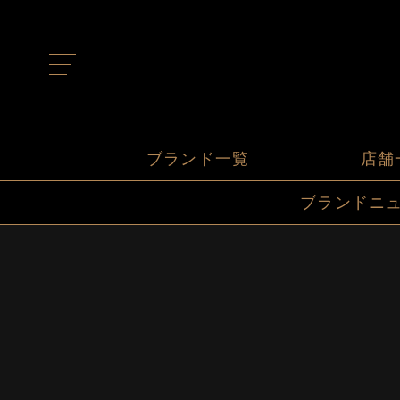
t
o
g
g
l
e
n
ブランド一覧
店舗
a
v
i
ブランドニ
g
a
t
i
o
n