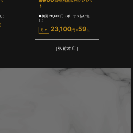
ッ
最長
回特別無金利クレジッ
ト
無し）
●初回 28,600円（ボーナス払い無
し）
回
23,100
59
円×
回
月々
［弘前本店］