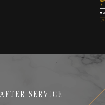
最
ト
●初
月