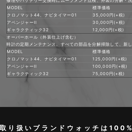
修理やバッテリー交換時にムーブメント点検、外装の分解・
MODEL
標準価格
クロノマット44、ナビタイマー01
35,000円(+税)
アベンジャーII
30,000円(+税)
ギャラクティック32
12,000円(+税)
オーバーホール（外装仕上げ含む）
時計の定期メンテナンス。すべての部品を分解掃除して、新
MODEL
標準価格
クロノマット44、ナビタイマー01
125,000円(+税)
アベンジャーII
100,000円(+税)
ギャラクティック32
75,000円(+税)
取り扱いブランドウォッチは100