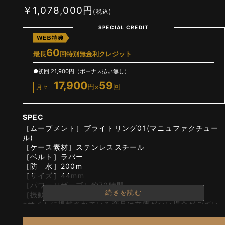
￥1,078,000円
(税込)
SPECIAL CREDIT
60
最長
回特別無金利クレジット
●初回 21,900円（ボーナス払い無し）
17,900
59
円×
回
月々
SPEC
［ムーブメント］ブライトリング01(マニュファクチュー
ル)
［ケース素材］ステンレススチール
［ベルト］ラバー
［防 水］200m
［サイズ］44mm
［パワーリザーブ］約70時間
続きを読む
［振動数］28,800回/時
※サイトに掲載されている商品は在庫がない場合がござい
ます。在庫の確認については店舗までお問い合わせくださ
い。