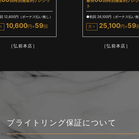
長
回特別無金利クレジッ
最長
回特別無金利クレジ
ト
回 12,600円（ボーナス払い無し）
●初回 26,100円（ボーナス払い
10,600
59
25,100
59
円×
回
円×
々
月々
［弘前本店］
［弘前本店］
ブライトリング保証について