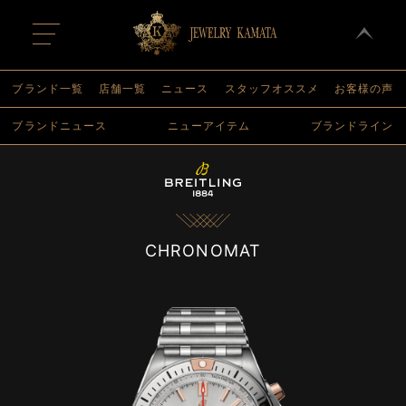
t
o
g
g
l
ブランド一覧
店舗一覧
ニュース
スタッフオススメ
お客様の声
e
n
ブランドニュース
ニューアイテム
ブランドライン
a
v
i
g
a
t
i
o
n
CHRONOMAT