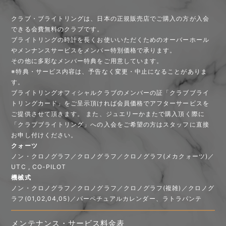
クラブ・ブライトリングは、日本の正規販売店でご購入の方が入会
できる会費無料のクラブです。
ブライトリングの時計を長くお使いいただくためのオーバーホール
やメンナンスサービスをメンバー特別価格で承ります。
その他に多彩なメンバー特典をご用意しています。
※特典・サービス内容は、予告なく変更・中止になることがありま
す。
ブライトリングオフィシャルクラブのメンバーの証「クラブブライ
トリングカード」をご呈示頂ければ会員価格でアフターサービスを
ご提供させて頂きます。 また、ジュエリーかまたで購入頂く際に
「クラブブライトリング」への入会をご希望の方はスタッフに直接
お申し付けください。
クォーツ
ノン・クロノグラフ／クロノグラフ／クロノグラフ(メカクォーツ)／
UTC , CO-PILOT
機械式
ノン・クロノグラフ／クロノグラフ／クロノグラフ(複雑)／クロノグ
ラフ(01,02,04,05)／パーペチュアルカレンダー、ラトラパンテ
メンテナンス・サービス料金表