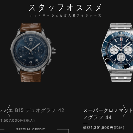
スタッフオススメ
ジュエリーかまた新入荷アイテム一覧
フ 42
スーパークロノマット B01 クロ
スー
ノグラフ 44
ック 
価格1,391,500円(税込)
価格63