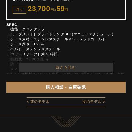
23,700
59
月々
円×
回
SPEC
［機能］クロノグラフ
［ムーブメント］ブライトリングB01(マニュファクチュール)
［ケース素材］ステンレススチール＆18Kレッドゴールド
［ケース厚さ］15.1㎜
［ベルト］ステンレススチール
［パワーリザーブ］約70時間
［振動数］28,800回/時
［防 水］200m
続きを読む
［サイズ］42
※サイトに掲載されている商品は在庫がない場合がございます。在庫
の確認については店舗までお問い合わせください。
購入相談・在庫確認
< 前のモデル
次のモデル >