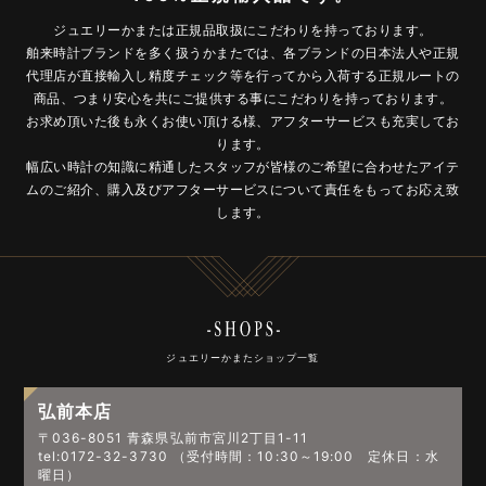
ジュエリーかまたは正規品取扱にこだわりを持っております。
舶来時計ブランドを多く扱うかまたでは、各ブランドの日本法人や正規
代理店が直接輸入し精度チェック等を行ってから入荷する正規ルートの
商品、つまり安心を共にご提供する事にこだわりを持っております。
お求め頂いた後も永くお使い頂ける様、アフターサービスも充実してお
ります。
幅広い時計の知識に精通したスタッフが皆様のご希望に合わせたアイテ
ムのご紹介、購入及びアフターサービスについて責任をもってお応え致
します。
ジュエリーかまたショップ一覧
弘前本店
〒036-8051 青森県弘前市宮川2丁目1-11
tel:0172-32-3730 （受付時間：10:30～19:00 定休日：水
曜日）