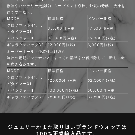
修理やバッテリー交換時にムーブメント点検、外装の分解・洗浄を
行うサービス。
MODEL
標準価格
メンバー価格
クロノマット44、ナ
35,000円(+税)
17,500円(+税)
ビタイマー01
アベンジャーII
30,000円(+税)
15,000円(+税)
ギャラクティック32
12,000円(+税)
6,000円(+税)
オーバーホール（外装仕上げ含む）
時計の定期メンテナンス。すべての部品を分解掃除して、新しい命
を吹き込みます。
MODEL
標準価格
メンバー価格
クロノマット44、ナ
125,000円(+税)
62,500円(+税)
ビタイマー01
アベンジャーII
100,000円(+税)
50,000円(+税)
ギャラクティック32
75,000円(+税)
37,500円(+税)
ジュエリーかまた取り扱いブランドウォッチは
100%正規輸入品です。