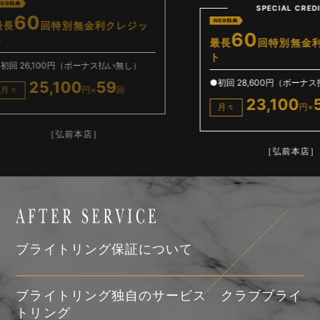
SPECIAL CREDIT
レジッ
60
最長
回特別無金利クレジッ
最
ト
ト
無し）
●初回 28,600円（ボーナス払い無し）
●初
23,100
59
月々
円×
回
月
［弘前本店］
ブライトリング保証について
ブライトリング独自のサービス クラブブライ
トリング