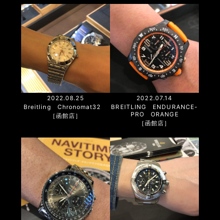
2022.08.25
2022.07.14
Breitling Chronomat32
BREITLING ENDURANCE-
PRO ORANGE
［函館店］
［函館店］