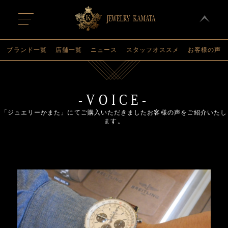
t
o
g
g
l
ブランド一覧
店舗一覧
ニュース
スタッフオススメ
お客様の声
e
n
a
v
i
g
-VOICE-
a
t
「ジュエリーかまた」にてご購入いただきましたお客様の声をご紹介いたし
i
ます。
o
n