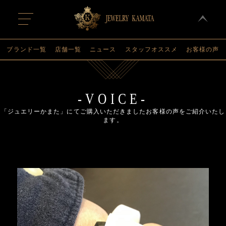
t
o
g
g
l
ブランド一覧
店舗一覧
ニュース
スタッフオススメ
お客様の声
e
n
a
v
i
g
-VOICE-
a
t
「ジュエリーかまた」にてご購入いただきましたお客様の声をご紹介いたし
i
ます。
o
n