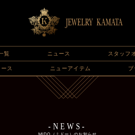
一覧
ニュース
スタッフ
ュース
ニューアイテム
ブ
-NEWS-
MIDO（ミドー）のお知らせ