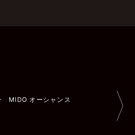
 MIDO オーシャンス