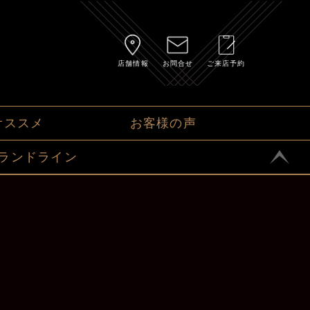
店舗情報
お問合せ
ご来店予約
オススメ
お客様の声
ランドライン