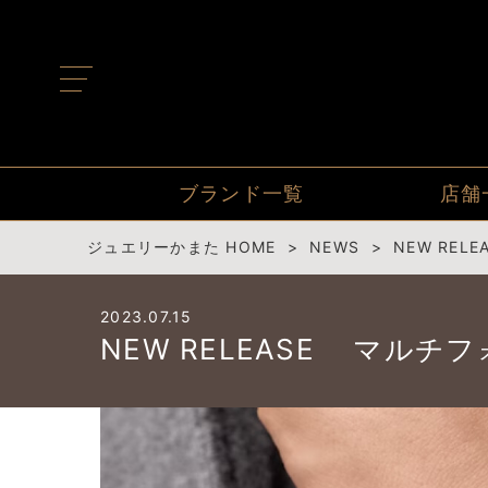
t
o
g
g
l
e
n
ブランド一覧
店舗
a
v
i
ジュエリーかまた HOME
NEWS
NEW REL
g
a
t
2023.07.15
i
o
NEW RELEASE マルチ
n