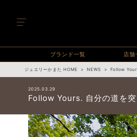
t
o
g
g
l
e
n
ブランド一覧
店舗
a
v
i
ジュエリーかまた HOME
NEWS
Follow Y
g
a
t
2025.03.29
i
o
Follow Yours. 自分の道を突
n