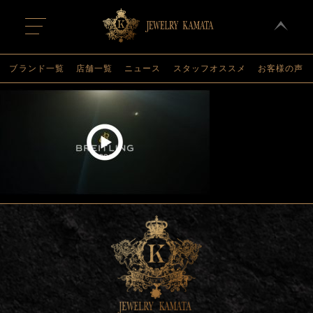
t
o
g
g
l
ブランド一覧
店舗一覧
ニュース
スタッフオススメ
お客様の声
e
n
a
v
i
g
a
t
i
o
n