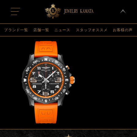
t
o
g
g
l
ブランド一覧
店舗一覧
ニュース
スタッフオススメ
お客様の声
e
n
a
v
i
g
a
t
i
o
n