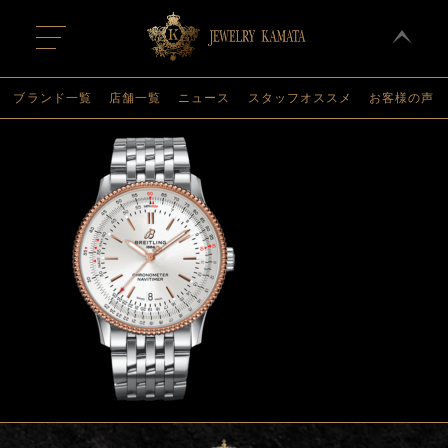
t
o
g
g
l
ブランド一覧
店舗一覧
ニュース
スタッフオススメ
お客様の声
e
n
a
v
i
g
a
t
i
o
n