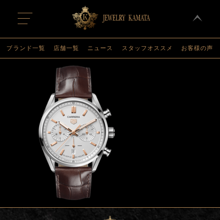
t
o
g
g
l
ブランド一覧
店舗一覧
ニュース
スタッフオススメ
お客様の声
e
n
a
v
i
g
a
t
i
o
n