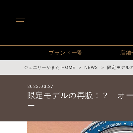
t
o
g
g
l
e
n
ブランド一覧
店舗
a
v
i
ジュエリーかまた HOME
NEWS
限定モデル
g
a
t
2023.03.27
i
o
限定モデルの再販！？ オー
n
ー