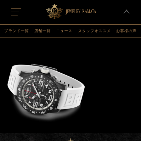
t
o
g
g
l
ブランド一覧
店舗一覧
ニュース
スタッフオススメ
お客様の声
e
n
a
v
i
g
a
t
i
o
n