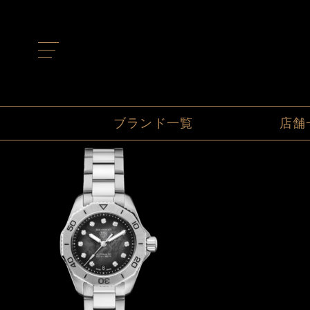
t
o
g
g
l
e
n
ブランド一覧
店舗
a
v
i
g
a
t
i
o
n