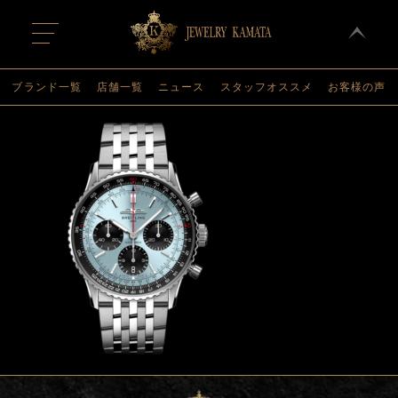
t
o
g
g
l
ブランド一覧
店舗一覧
ニュース
スタッフオススメ
お客様の声
e
n
a
v
i
g
a
t
i
o
n