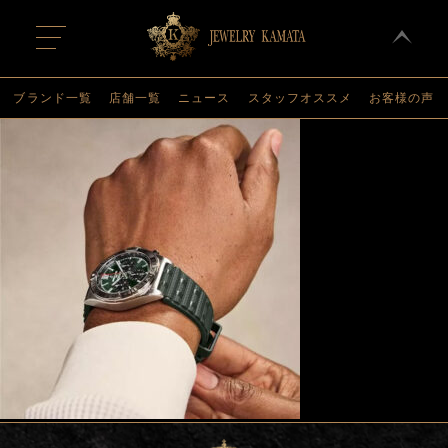
t
o
g
g
l
ブランド一覧
店舗一覧
ニュース
スタッフオススメ
お客様の声
e
n
a
v
i
g
a
t
i
o
n