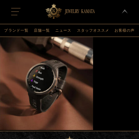
t
o
g
g
l
ブランド一覧
店舗一覧
ニュース
スタッフオススメ
お客様の声
e
n
a
v
i
g
a
t
i
o
n