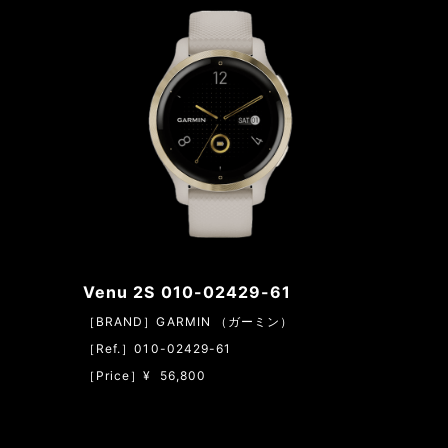
Venu 2S 010-02429-61
［BRAND］GARMIN （ガーミン）
［Ref.］010-02429-61
［Price］¥ 56,800