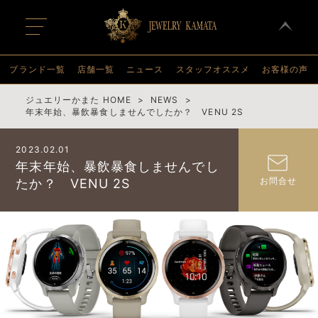
t
o
g
g
l
ブランド一覧
店舗一覧
ニュース
スタッフオススメ
お客様の声
e
n
a
ジュエリーかまた HOME
NEWS
v
年末年始、暴飲暴食しませんでしたか？ VENU 2S
i
g
a
2023.02.01
t
i
年末年始、暴飲暴食しませんでし
o
お問合せ
たか？ VENU 2S
n