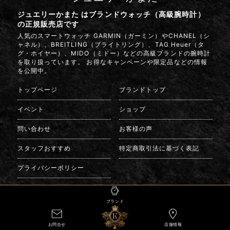
ジュエリーかまた はブランドウォッチ（高級腕時計）
の正規販売店です
人気のスマートウォッチ GARMIN（ガーミン）やCHANEL（シ
ャネル）、BREITLING（ブライトリング）、TAG Heuer（タ
グ・ホイヤー）、MIDO（ミドー）などの高級ブランドの腕時計
を取り扱っています。 お得なキャンペーンや限定品などの情報
を公開中。
トップページ
ブランドトップ
イベント
ショップ
問い合わせ
お客様の声
スタッフおすすめ
特定商取引法に基づく表記
プライバシーポリシー
ブランド
Copyright(C)Jewelry Kamata All Rights Reserved.
お問合せ
店舗情報