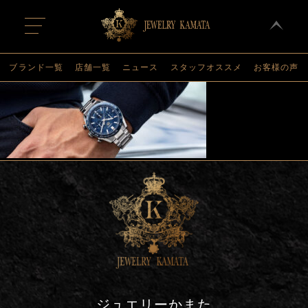
t
o
g
g
l
ブランド一覧
店舗一覧
ニュース
スタッフオススメ
お客様の声
e
n
a
v
i
g
a
t
i
o
n
ジュエリーかまた