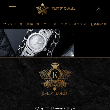
t
o
g
g
l
ブランド一覧
店舗一覧
ニュース
スタッフオススメ
お客様の声
e
n
a
v
i
g
a
t
i
o
n
ジュエリーかまた