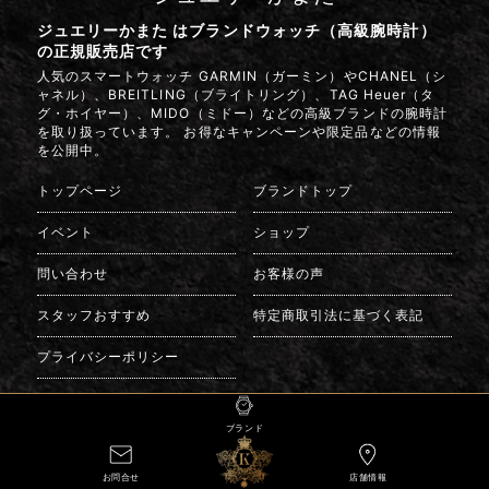
ジュエリーかまた はブランドウォッチ（高級腕時計）
の正規販売店です
人気のスマートウォッチ GARMIN（ガーミン）やCHANEL（シ
ャネル）、BREITLING（ブライトリング）、TAG Heuer（タ
グ・ホイヤー）、MIDO（ミドー）などの高級ブランドの腕時計
を取り扱っています。 お得なキャンペーンや限定品などの情報
を公開中。
トップページ
ブランドトップ
イベント
ショップ
問い合わせ
お客様の声
スタッフおすすめ
特定商取引法に基づく表記
プライバシーポリシー
ブランド
Copyright(C)Jewelry Kamata All Rights Reserved.
お問合せ
店舗情報