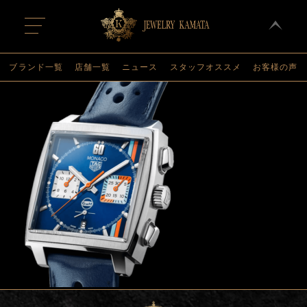
t
o
g
g
l
ブランド一覧
店舗一覧
ニュース
スタッフオススメ
お客様の声
e
n
a
v
i
g
a
t
i
o
n