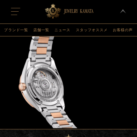
t
o
g
g
l
ブランド一覧
店舗一覧
ニュース
スタッフオススメ
お客様の声
e
n
a
v
i
g
a
t
i
o
n