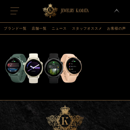
t
o
g
g
l
ブランド一覧
店舗一覧
ニュース
スタッフオススメ
お客様の声
e
n
a
v
i
g
a
t
i
o
n