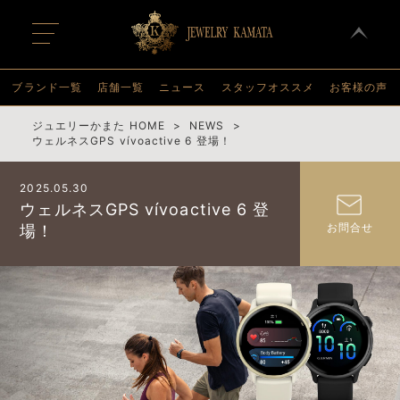
t
o
g
g
l
ブランド一覧
店舗一覧
ニュース
スタッフオススメ
お客様の声
e
n
a
ジュエリーかまた HOME
NEWS
v
ウェルネスGPS vívoactive 6 登場！
i
g
a
2025.05.30
t
i
ウェルネスGPS vívoactive 6 登
o
お問合せ
場！
n