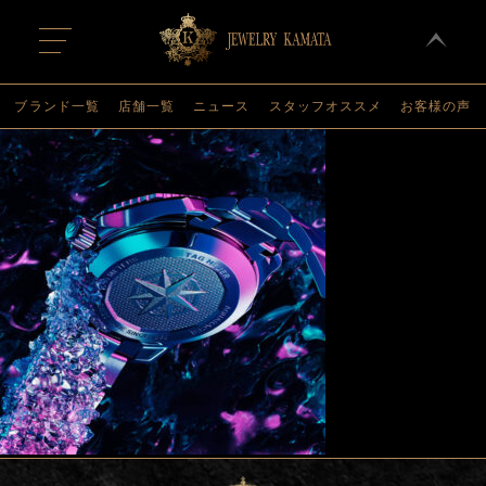
t
o
g
g
l
ブランド一覧
店舗一覧
ニュース
スタッフオススメ
お客様の声
e
n
a
v
i
g
a
t
i
o
n