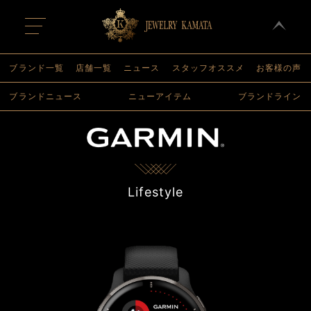
t
o
g
g
l
ブランド一覧
店舗一覧
ニュース
スタッフオススメ
お客様の声
e
n
ブランドニュース
ニューアイテム
ブランドライン
a
v
i
g
a
t
i
o
n
Lifestyle