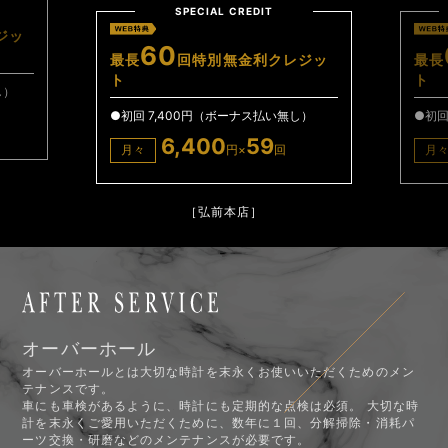
CREDIT
SPECIAL CREDIT
60
無金利クレジッ
最長
回特別無金利クレジッ
ト
ーナス払い無し）
●初回 11,600円（ボーナス払い無し）
59
8,100
59
×
回
月々
円×
回
本店］
［弘前本店］
オーバーホール
オーバーホールとは大切な時計を末永くお使いいただくためのメン
テナンスです。
車にも車検があるように、時計にも定期的な点検は必須。 大切な時
計を末永くご愛用いただくために、数年に１回、分解掃除・消耗パ
ーツ交換・研磨などのメンテナンスが必要です。