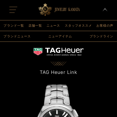
t
o
g
g
l
ブランド一覧
店舗一覧
ニュース
スタッフオススメ
お客様の声
e
n
ブランドニュース
ニューアイテム
ブランドライン
a
v
i
g
a
t
i
o
n
TAG Heuer Link