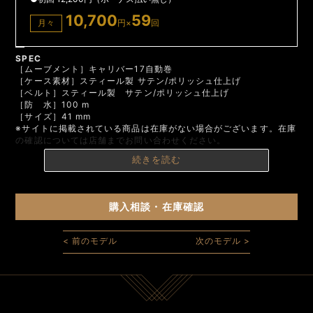
10,700
59
月々
円×
回
SPEC
［ムーブメント］キャリバー17自動巻
［ケース素材］スティール製 サテン/ポリッシュ仕上げ
［ベルト］スティール製 サテン/ポリッシュ仕上げ
［防 水］100 m
［サイズ］41 mm
※サイトに掲載されている商品は在庫がない場合がございます。在庫
の確認については店舗までお問い合わせください。
続きを読む
購入相談・在庫確認
< 前のモデル
次のモデル >