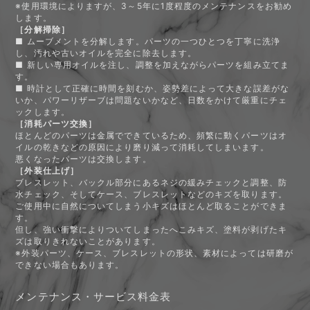
※使用環境によりますが、3～5年に1度程度のメンテナンスをお勧め
します。
［分解掃除］
■ ムーブメントを分解します。パーツの一つひとつを丁寧に洗浄
し、汚れや古いオイルを完全に除去します。
■ 新しい専用オイルを注し、調整を加えながらパーツを組み立てま
す。
■ 時計として正確に時間を刻むか、姿勢差によって大きな誤差がな
いか、パワーリザーブは問題ないかなど、日数をかけて厳重にチェ
ックします。
［消耗パーツ交換］
ほとんどのパーツは金属でできているため、頻繁に動くパーツはオ
イルの乾きなどの原因により磨り減って消耗してしまいます。
悪くなったパーツは交換します。
［外装仕上げ］
ブレスレット、バックル部分にあるネジの緩みチェックと調整、防
水チェック、そしてケース、ブレスレットなどのキズを取ります。
ご使用中に自然についてしまう小キズはほとんど取ることができま
す。
但し、強い衝撃によりついてしまったへこみキズ、塗料が剥げたキ
ズは取りきれないことがあります。
※外装パーツ、ケース、ブレスレットの形状、素材によっては研磨が
できない場合もあります。
メンテナンス・サービス料金表