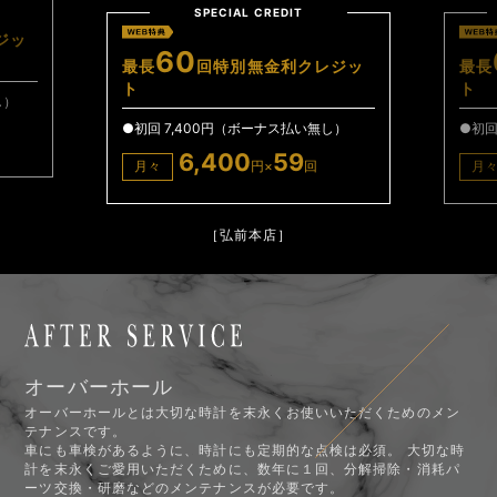
SPECIAL CREDIT
SPECIAL CREDIT
0
60
回特別無金利クレジッ
最長
回特別無金利クレ
ト
,400円（ボーナス払い無し）
●初回 11,600円（ボーナス払い無
6,400
59
8,100
59
円×
回
月々
円×
回
［弘前本店］
［弘前本店］
オーバーホール
オーバーホールとは大切な時計を末永くお使いいただくためのメン
テナンスです。
車にも車検があるように、時計にも定期的な点検は必須。 大切な時
計を末永くご愛用いただくために、数年に１回、分解掃除・消耗パ
ーツ交換・研磨などのメンテナンスが必要です。