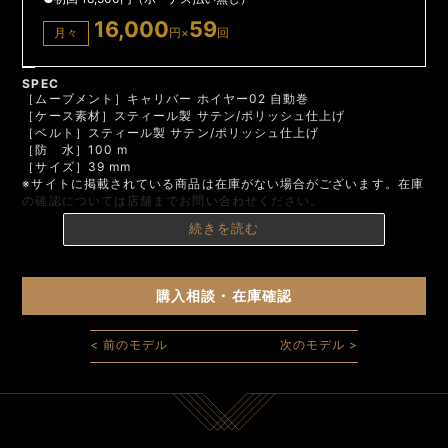
16,000
59
月々
円×
回
SPEC
［ムーブメント］キャリバー ホイヤー02 自動巻
［ケース素材］スティール製 サテン/ポリッシュ仕上げ
［ベルト］スティール製 サテン/ポリッシュ仕上げ
［防 水］100 m
［サイズ］39 mm
※サイトに掲載されている商品は在庫がない場合がございます。在庫
の確認については店舗までお問い合わせください。
続きを読む
購入相談・在庫確認
< 前のモデル
次のモデル >