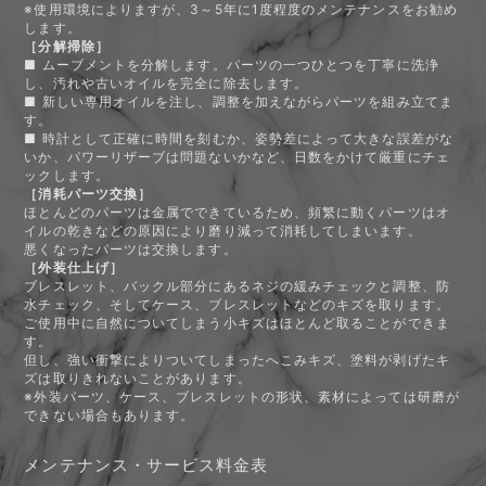
※使用環境によりますが、3～5年に1度程度のメンテナンスをお勧め
します。
［分解掃除］
■ ムーブメントを分解します。パーツの一つひとつを丁寧に洗浄
し、汚れや古いオイルを完全に除去します。
■ 新しい専用オイルを注し、調整を加えながらパーツを組み立てま
す。
■ 時計として正確に時間を刻むか、姿勢差によって大きな誤差がな
いか、パワーリザーブは問題ないかなど、日数をかけて厳重にチェ
ックします。
［消耗パーツ交換］
ほとんどのパーツは金属でできているため、頻繁に動くパーツはオ
イルの乾きなどの原因により磨り減って消耗してしまいます。
悪くなったパーツは交換します。
［外装仕上げ］
ブレスレット、バックル部分にあるネジの緩みチェックと調整、防
水チェック、そしてケース、ブレスレットなどのキズを取ります。
ご使用中に自然についてしまう小キズはほとんど取ることができま
す。
但し、強い衝撃によりついてしまったへこみキズ、塗料が剥げたキ
ズは取りきれないことがあります。
※外装パーツ、ケース、ブレスレットの形状、素材によっては研磨が
できない場合もあります。
メンテナンス・サービス料金表