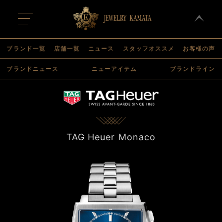
t
o
g
g
l
ブランド一覧
店舗一覧
ニュース
スタッフオススメ
お客様の声
e
n
ブランドニュース
ニューアイテム
ブランドライン
a
v
i
g
a
t
i
o
n
TAG Heuer Monaco