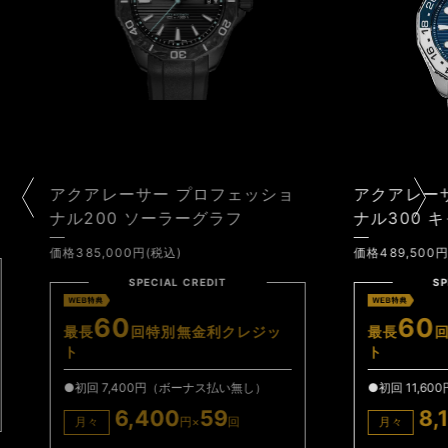
ロフェッショ
アクアレーサー プロフェッショ
グラフ
ナル300 キャリバー7 GMT
価格489,500円(税込)
IT
SPECIAL CREDIT
60
利クレジッ
最長
回特別無金利クレジッ
ト
ス払い無し）
●初回 11,600円（ボーナス払い無し）
59
8,100
59
回
月々
円×
回