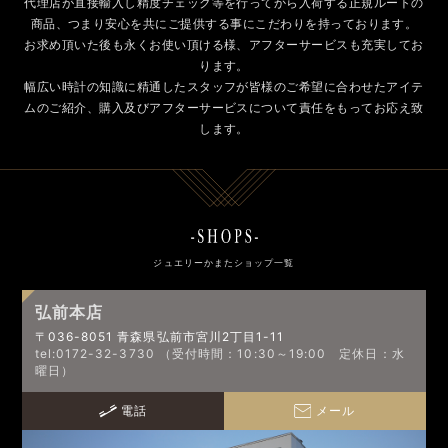
代理店が直接輸入し精度チェック等を行ってから入荷する正規ルートの
商品、つまり安心を共にご提供する事にこだわりを持っております。
お求め頂いた後も永くお使い頂ける様、アフターサービスも充実してお
ります。
幅広い時計の知識に精通したスタッフが皆様のご希望に合わせたアイテ
ムのご紹介、購入及びアフターサービスについて責任をもってお応え致
します。
ジュエリーかまたショップ一覧
弘前本店
〒036-8051 青森県弘前市宮川2丁目1-11
tel:0172-32-3730 （受付時間：10:30～19:00 定休日：水
曜日）
電話
メール