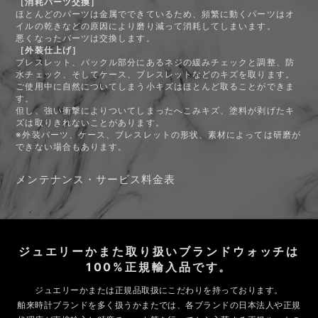
［消耗パーツ交換］
ほとんどのパーツは金属でできているため、頻繁に動くパーツはオ
イルの乾きなどの原因により磨り減って消耗してしまいます。
悪くなったパーツは交換します。
［外装仕上げ］
ブレスレット、バックル部分にあるネジの緩みチェックと調整、防
水チェック、そしてケース、ブレスレットなどのキズを取ります。
ご使用中に自然についてしまう小キズはほとんど取ることができま
す。
但し、強い衝撃によりついてしまったへこみキズ、塗料が剥げたキ
ズは取りきれないことがあります。
※外装パーツ、ケース、ブレスレットの形状、素材によっては研磨が
できない場合もあります。
メンテナンス・サービス料金表
ジュエリーかまた取り扱いブランドウォッチは
100%正規輸入品です。
ジュエリーかまたは正規品取扱にこだわりを持っております。
舶来時計ブランドを多く扱うかまたでは、各ブランドの日本法人や正規