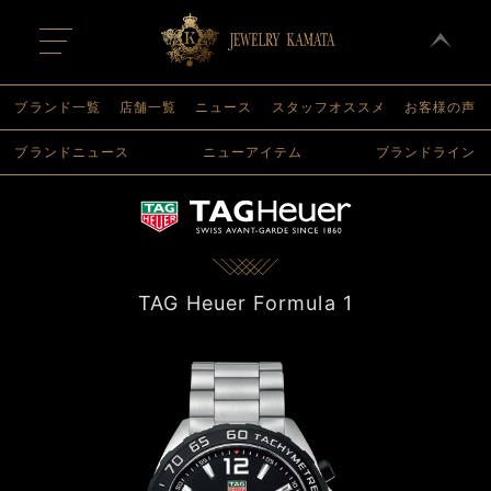
t
o
g
g
l
ブランド一覧
店舗一覧
ニュース
スタッフオススメ
お客様の声
e
n
ブランドニュース
ニューアイテム
ブランドライン
a
v
i
g
a
t
i
o
n
TAG Heuer Formula 1