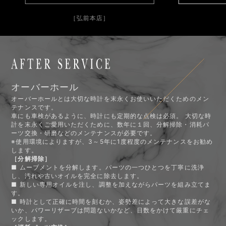
］
［弘前本店］
オーバーホール
オーバーホールとは大切な時計を末永くお使いいただくためのメン
テナンスです。
車にも車検があるように、時計にも定期的な点検は必須。 大切な時
計を末永くご愛用いただくために、数年に１回、分解掃除・消耗パ
ーツ交換・研磨などのメンテナンスが必要です。
※使用環境によりますが、3～5年に1度程度のメンテナンスをお勧め
します。
［分解掃除］
■ ムーブメントを分解します。パーツの一つひとつを丁寧に洗浄
し、汚れや古いオイルを完全に除去します。
■ 新しい専用オイルを注し、調整を加えながらパーツを組み立てま
す。
■ 時計として正確に時間を刻むか、姿勢差によって大きな誤差がな
いか、パワーリザーブは問題ないかなど、日数をかけて厳重にチェ
ックします。