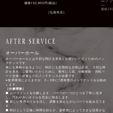
ロノグラフ
円(税込)
価格293,700円(税込)
［弘前本店］
［弘前本店］
オーバーホール
オーバーホールとは大切な時計を末永くお使いいただくためのメン
テナンスです。
車にも車検があるように、時計にも定期的な点検は必須。 大切な時
計を末永くご愛用いただくために、数年に１回、分解掃除・消耗パ
ーツ交換・研磨などのメンテナンスが必要です。
※使用環境によりますが、3～5年に1度程度のメンテナンスをお勧め
します。
［分解掃除］
■ ムーブメントを分解します。パーツの一つひとつを丁寧に洗浄
し、汚れや古いオイルを完全に除去します。
■ 新しい専用オイルを注し、調整を加えながらパーツを組み立てま
す。
■ 時計として正確に時間を刻むか、姿勢差によって大きな誤差がな