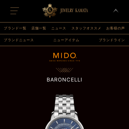
t
o
g
g
l
ブランド一覧
店舗一覧
ニュース
スタッフオススメ
お客様の声
e
n
ブランドニュース
ニューアイテム
ブランドライン
a
v
i
g
a
t
i
o
n
BARONCELLI