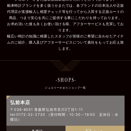
舶来時計ブランドを多く扱うかまたでは、各ブランドの日本法人や正規
代理店が直接輸入し精度チェック等を行ってから入荷する正規ルートの
商品、つまり安心を共にご提供する事にこだわりを持っております。
お求め頂いた後も永くお使い頂ける様、アフターサービスも充実してお
ります。
幅広い時計の知識に精通したスタッフが皆様のご希望に合わせたアイテ
ムのご紹介、購入及びアフターサービスについて責任をもってお応え致
します。
ジュエリーかまたショップ一覧
弘前本店
〒036-8051 青森県弘前市宮川2丁目1-11
tel:0172-32-3730 （受付時間：10:30～19:00 定休日：水
曜日）
電話
メール