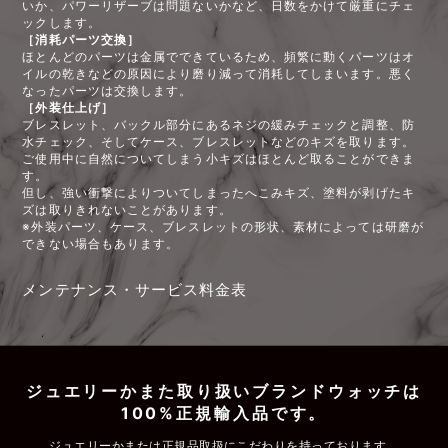
いか、パワーリザーブは問題ないかなど、日数をかけて厳重にチェ
ックします。
［消耗パーツ交換］
ほとんどのパーツは金属でできているため、頻繁に動くパーツはオ
イルの乾きなどの原因により磨り減って消耗してしまいます。悪く
なったパーツは交換します。
［外装仕上げ］
ブレスレット、バックル部分にあるネジの緩みチェックと調整、防
水チェック、そしてケース、ブレスレットなどのキズを取ります。
ご使用中に自然についてしまう小キズはほとんど取ることができま
す。
但し、強い衝撃によりついてしまったへこみキズ、塗料が剥げたキ
ズは取りきれないことがあります。
※外装パーツ、ケース、ブレスレットの形状、素材によっては研磨が
できない場合もあります。
メンテナンス・サービス料金表
ジュエリーかまた取り扱いブランドウォッチは
100%正規輸入品です。
ジュエリーかまたは正規品取扱にこだわりを持っております。