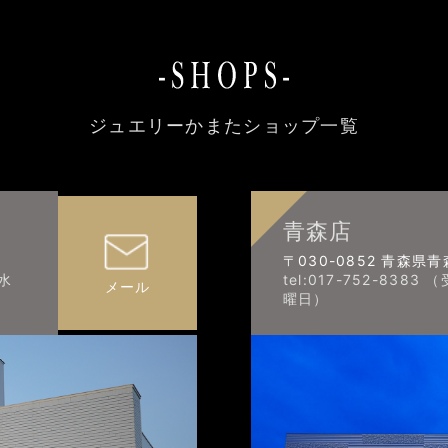
ジュエリーかまたショップ一覧
青森店
〒030-0852 青森県
：水
tel:017-752-838
メール
曜日）