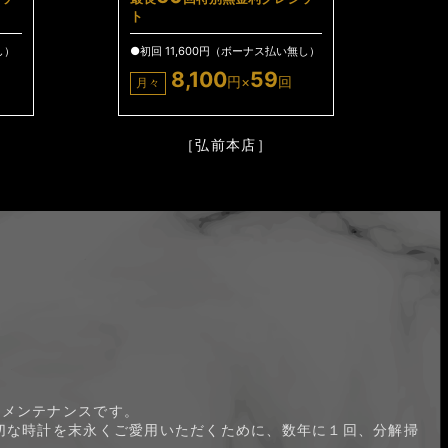
ト
し）
●初回 11,600円（ボーナス払い無し）
8,100
59
円×
回
月々
［弘前本店］
のメンテナンスです。
切な時計を末永くご愛用いただくために、数年に１回、分解掃