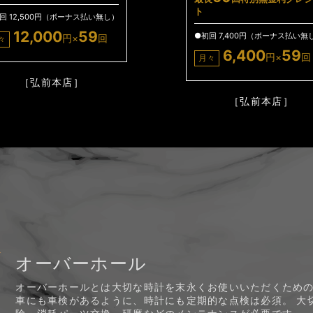
ト
回 12,500円（ボーナス払い無し）
12,000
59
●初回 7,400円（ボーナス払い無
円×
回
々
6,400
59
円×
回
月々
［弘前本店］
［弘前本店］
オーバーホール
オーバーホールとは大切な時計を末永くお使いいただくため
車にも車検があるように、時計にも定期的な点検は必須。 大