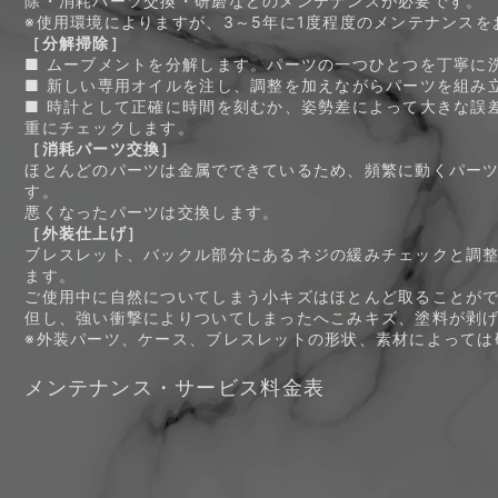
除・消耗パーツ交換・研磨などのメンテナンスが必要です。
※使用環境によりますが、3～5年に1度程度のメンテナンスを
［分解掃除］
■ ムーブメントを分解します。パーツの一つひとつを丁寧に
■ 新しい専用オイルを注し、調整を加えながらパーツを組み
■ 時計として正確に時間を刻むか、姿勢差によって大きな誤
重にチェックします。
［消耗パーツ交換］
ほとんどのパーツは金属でできているため、頻繁に動くパー
す。
悪くなったパーツは交換します。
［外装仕上げ］
ブレスレット、バックル部分にあるネジの緩みチェックと調
ます。
ご使用中に自然についてしまう小キズはほとんど取ることが
但し、強い衝撃によりついてしまったへこみキズ、塗料が剥
※外装パーツ、ケース、ブレスレットの形状、素材によっては
メンテナンス・サービス料金表