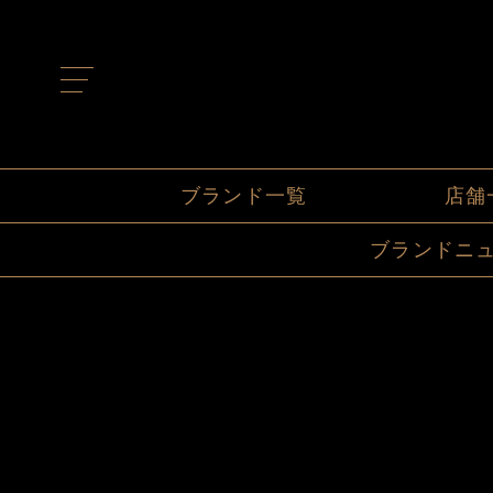
t
o
g
g
l
e
n
ブランド一覧
店舗
a
v
i
ブランドニ
g
a
t
i
o
n