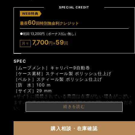
SPECIAL CREDIT
60
最長
回特別無金利クレジット
●初回 13,200円（ボーナス払い無し）
7,700
59
円×
回
月々
SPEC
［ムーブメント］キャリバー9自動巻
［ケース素材］スティール製 ポリッシュ仕上げ
［ベルト］スティール製 ポリッシュ仕上げ
［防 水］100 m
［サイズ］29 mm
※サイトに掲載されている商品は在庫がない場合がござい
ます。在庫の確認については店舗までお問い合わせくださ
続きを読む
い。
購入相談・在庫確認