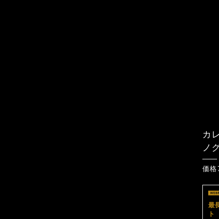
カ
ノ
価格7
最
ト