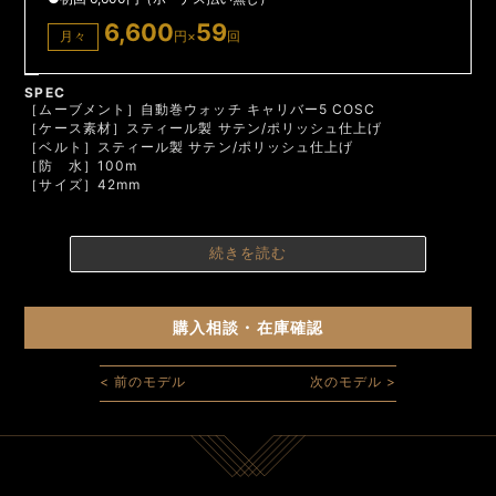
6,600
59
月々
円×
回
SPEC
［ムーブメント］自動巻ウォッチ キャリバー5 COSC
［ケース素材］スティール製 サテン/ポリッシュ仕上げ
［ベルト］スティール製 サテン/ポリッシュ仕上げ
［防 水］100m
［サイズ］42mm
続きを読む
購入相談・在庫確認
< 前のモデル
次のモデル >