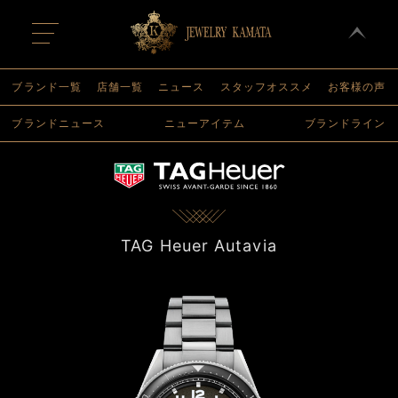
t
o
g
g
l
ブランド一覧
店舗一覧
ニュース
スタッフオススメ
お客様の声
e
n
ブランドニュース
ニューアイテム
ブランドライン
a
v
i
g
a
t
i
o
n
TAG Heuer Autavia