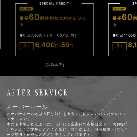
SPECIAL CREDIT
60
クレジッ
最長
回特別無金利クレジッ
ト
い無し）
●初回 11,600円（ボーナス払い無し）
8,100
59
回
月々
円×
回
［弘前本店］
オーバーホール
オーバーホールとは大切な時計を末永くお使いいただくためのメン
テナンスです。
車にも車検があるように、時計にも定期的な点検は必須。 大切な時
計を末永くご愛用いただくために、数年に１回、分解掃除・消耗パ
ーツ交換・研磨などのメンテナンスが必要です。