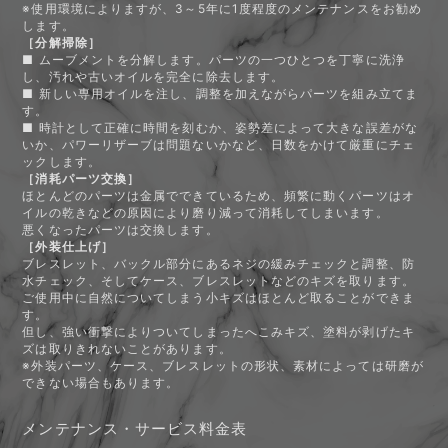
※使用環境によりますが、3～5年に1度程度のメンテナンスをお勧め
します。
［分解掃除］
■ ムーブメントを分解します。パーツの一つひとつを丁寧に洗浄
し、汚れや古いオイルを完全に除去します。
■ 新しい専用オイルを注し、調整を加えながらパーツを組み立てま
す。
■ 時計として正確に時間を刻むか、姿勢差によって大きな誤差がな
いか、パワーリザーブは問題ないかなど、日数をかけて厳重にチェ
ックします。
［消耗パーツ交換］
ほとんどのパーツは金属でできているため、頻繁に動くパーツはオ
イルの乾きなどの原因により磨り減って消耗してしまいます。
悪くなったパーツは交換します。
［外装仕上げ］
ブレスレット、バックル部分にあるネジの緩みチェックと調整、防
水チェック、そしてケース、ブレスレットなどのキズを取ります。
ご使用中に自然についてしまう小キズはほとんど取ることができま
す。
但し、強い衝撃によりついてしまったへこみキズ、塗料が剥げたキ
ズは取りきれないことがあります。
※外装パーツ、ケース、ブレスレットの形状、素材によっては研磨が
できない場合もあります。
メンテナンス・サービス料金表