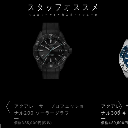
スタッフオススメ
ジュエリーかまた新入荷アイテム一覧
ェッショ
アクアレーサー プロフェッショ
カ
フ
ナル300 キャリバー7 GMT
価格
価格489,500円(税込)