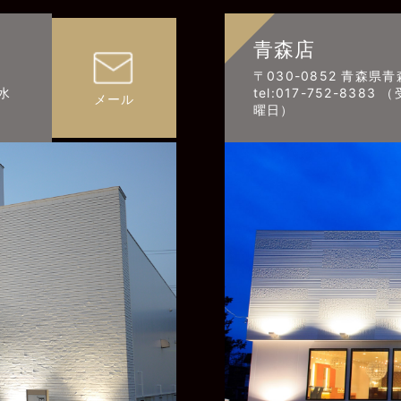
青森店
〒030-0852 青森県
：水
tel:017-752-838
メール
曜日）