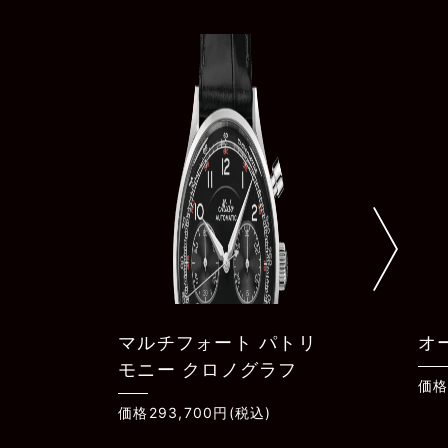
リ
オーシャンスター GMT
コ
ョ
価格203,500円(税込)
価格
［弘前本店］