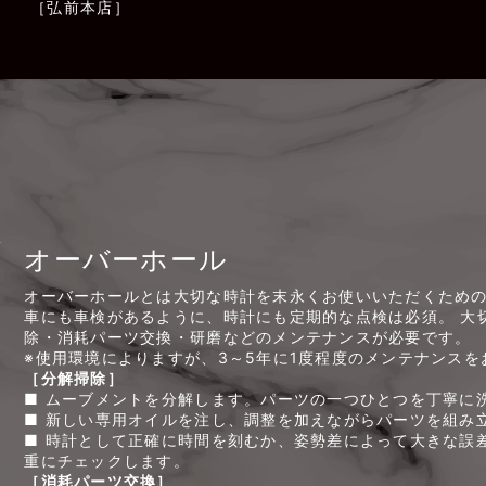
［弘前本店］
オーバーホール
オーバーホールとは大切な時計を末永くお使いいただくため
車にも車検があるように、時計にも定期的な点検は必須。 大
除・消耗パーツ交換・研磨などのメンテナンスが必要です。
※使用環境によりますが、3～5年に1度程度のメンテナンスを
［分解掃除］
■ ムーブメントを分解します。パーツの一つひとつを丁寧に
■ 新しい専用オイルを注し、調整を加えながらパーツを組み
■ 時計として正確に時間を刻むか、姿勢差によって大きな誤
重にチェックします。
［消耗パーツ交換］