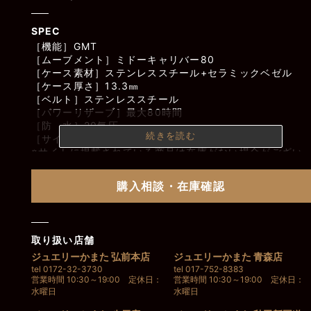
SPEC
［機能］GMT
［ムーブメント］ミドーキャリバー80
［ケース素材］ステンレススチール+セラミックベゼル
［ケース厚さ］13.3㎜
［ベルト］ステンレススチール
［パワーリザーブ］最大80時間
［防 水］20気圧
続きを読む
［サイズ］44
※サイトに掲載されている商品は在庫がない場合がござい
ます。在庫の確認については店舗までお問い合わせくださ
い。
購入相談・在庫確認
取り扱い店舗
ジュエリーかまた 弘前本店
ジュエリーかまた 青森店
tel 0172-32-3730
tel 017-752-8383
営業時間 10:30～19:00 定休日：
営業時間 10:30～19:00 定休日：
水曜日
水曜日