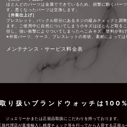
ほとんどのパーツは金属でできているため、頻繁に動くパー
す。悪くなったパーツは交換します。
［外装仕上げ］
ブレスレット、バックル部分にあるネジの緩みチェックと調
ます。ご使用中に自然についてしまう小キズはほとんど取る
但し、強い衝撃によりついてしまったへこみキズ、塗料が剥
※外装パーツ、ケース、ブレスレットの形状、素材によっては
メンテナンス・サービス料金表
取り扱いブランドウォッチは100
ジュエリーかまたは正規品取扱にこだわりを持っております。
正規代理店が直接輸入し精度チェック等を行ってから入荷する正規ル