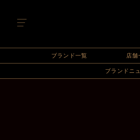
t
o
g
g
l
e
n
ブランド一覧
店舗
a
v
i
ブランドニ
g
a
t
i
o
n