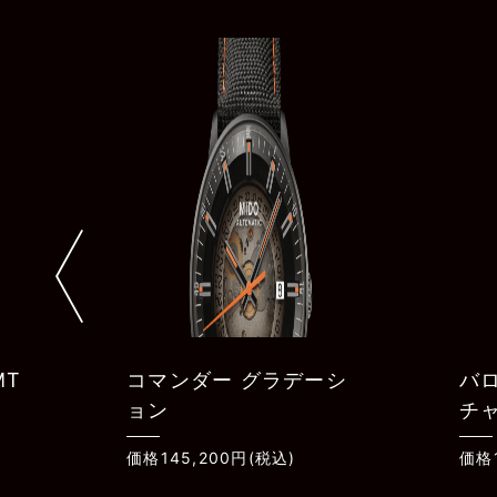
シ
バロンチェッリ シグネ
ベ
チャー
価格1
価格126,500円(税込)