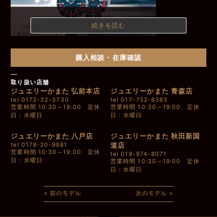
続きを読む
［機能］GMT
購入相談・在庫確認
［ムーブメント］ミドーキャリバー80
［ケース素材］ステンレススチール+セラミックベゼル
［ケース厚さ］13.4mm
取り扱い店舗
［ベルト］ステンレススチール+ナイロン
ジュエリーかまた 弘前本店
ジュエリーかまた 青森店
［パワーリザーブ］最大80時間
tel 0172-32-3730
tel 017-752-8383
［防 水］20気圧
営業時間 10:30～19:00 定休
営業時間 10:30～19:00 定休
［サイズ］44
日：水曜日
日：水曜日
※サイトに掲載されている商品は在庫がない場合がございます。在庫
の確認については店舗までお問い合わせください。
ジュエリーかまた 八戸店
ジュエリーかまた 秋田新国
tel 0178-20-9981
道店
営業時間 10:30～19:00 定休
tel 018-874-8071
日：水曜日
営業時間 10:30～19:00 定休
日：水曜日
< 前のモデル
次のモデル >