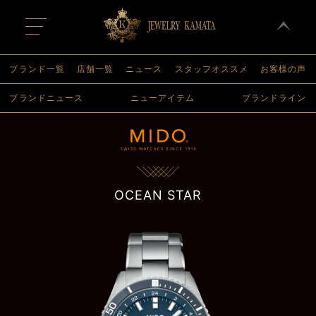
t
o
g
g
l
ブランド一覧
店舗一覧
ニュース
スタッフオススメ
お客様の声
e
n
ブランドニュース
ニューアイテム
ブランドライン
a
v
i
g
a
t
i
o
n
OCEAN STAR