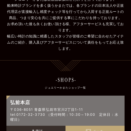
舶来時計ブランドを多く扱うかまたでは、各ブランドの日本法人や正規
代理店が直接輸入し精度チェック等を行ってから入荷する正規ルートの
商品、つまり安心を共にご提供する事にこだわりを持っております。
お求め頂いた後も永くお使い頂ける様、アフターサービスも充実してお
ります。
幅広い時計の知識に精通したスタッフが皆様のご希望に合わせたアイテ
ムのご紹介、購入及びアフターサービスについて責任をもってお応え致
します。
ジュエリーかまたショップ一覧
弘前本店
〒036-8051 青森県弘前市宮川2丁目1-11
tel:0172-32-3730 （受付時間：10:30～19:00 定休日：水
曜日）
電話
メール