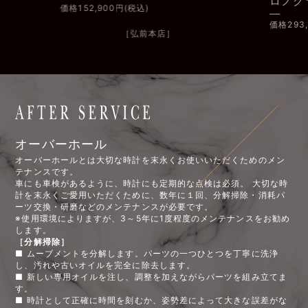
ロノグラフ
価格293,700円(税込)
］
［弘前本店］
オーバーホール
オーバーホールとは大切な時計を末永くお使いいただくためのメン
テナンスです。
車にも車検があるように、時計にも定期的な点検は必須。 大切な時
計を末永くご愛用いただくために、数年に１回、分解掃除・消耗パ
ーツ交換・研磨などのメンテナンスが必要です。
※使用環境によりますが、3～5年に1度程度のメンテナンスをお勧め
します。
［分解掃除］
■ ムーブメントを分解します。パーツの一つひとつを丁寧に洗浄
し、汚れや古いオイルを完全に除去します。
■ 新しい専用オイルを注し、調整を加えながらパーツを組み立てま
す。
■ 時計として正確に時間を刻むか、姿勢差によって大きな誤差がな