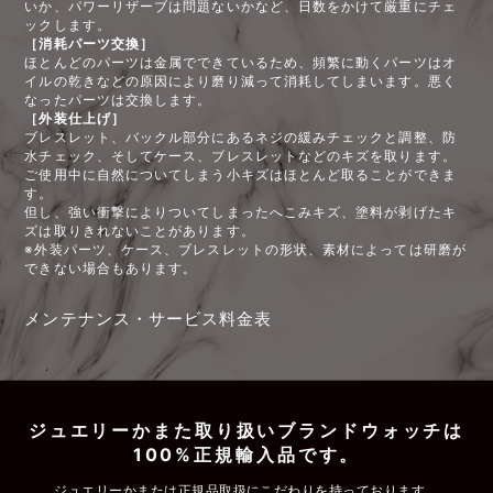
いか、パワーリザーブは問題ないかなど、日数をかけて厳重にチェ
ックします。
［消耗パーツ交換］
ほとんどのパーツは金属でできているため、頻繁に動くパーツはオ
イルの乾きなどの原因により磨り減って消耗してしまいます。悪く
なったパーツは交換します。
［外装仕上げ］
ブレスレット、バックル部分にあるネジの緩みチェックと調整、防
水チェック、そしてケース、ブレスレットなどのキズを取ります。
ご使用中に自然についてしまう小キズはほとんど取ることができま
す。
但し、強い衝撃によりついてしまったへこみキズ、塗料が剥げたキ
ズは取りきれないことがあります。
※外装パーツ、ケース、ブレスレットの形状、素材によっては研磨が
できない場合もあります。
メンテナンス・サービス料金表
ジュエリーかまた取り扱いブランドウォッチは
100%正規輸入品です。
ジュエリーかまたは正規品取扱にこだわりを持っております。