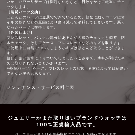
いか、パワーリザーブは問題ないかなど、日数をかけて厳重にチェ
ックします。
［消耗パーツ交換］
ほとんどのパーツは金属でできているため、頻繁に動くパーツはオ
イルの乾きなどの原因により磨り減って消耗してしまいます。悪く
なったパーツは交換します。
［外装仕上げ］
ブレスレット、バックル部分にあるネジの緩みチェックと調整、防
水チェック、そしてケース、ブレスレットなどのキズを取ります。
ご使用中に自然についてしまう小キズはほとんど取ることができま
す。
但し、強い衝撃によりついてしまったへこみキズ、塗料が剥げたキ
ズは取りきれないことがあります。
※外装パーツ、ケース、ブレスレットの形状、素材によっては研磨が
できない場合もあります。
メンテナンス・サービス料金表
ジュエリーかまた取り扱いブランドウォッチは
100%正規輸入品です。
ジュエリーかまたは正規品取扱にこだわりを持っております。