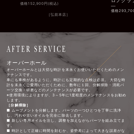
ロノグラフ
価
価格293,700円(税込)
［弘前本店］
オーバーホール
オーバーホールとは大切な時計を末永くお使いいただくためのメン
テナンスです。
車にも車検があるように、時計にも定期的な点検は必須。 大切な時
計を末永くご愛用いただくために、数年に１回、分解掃除・消耗パ
ーツ交換・研磨などのメンテナンスが必要です。
※使用環境によりますが、3～5年に1度程度のメンテナンスをお勧め
します。
［分解掃除］
■ ムーブメントを分解します。パーツの一つひとつを丁寧に洗浄
し、汚れや古いオイルを完全に除去します。
■ 新しい専用オイルを注し、調整を加えながらパーツを組み立てま
す。
■ 時計として正確に時間を刻むか、姿勢差によって大きな誤差がな