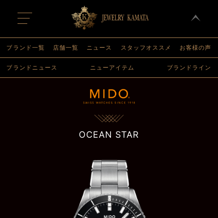
t
o
g
g
l
ブランド一覧
店舗一覧
ニュース
スタッフオススメ
お客様の声
e
n
ブランドニュース
ニューアイテム
ブランドライン
a
v
i
g
a
t
i
o
n
OCEAN STAR