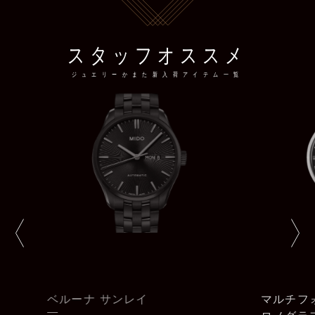
スタッフオススメ
ジュエリーかまた新入荷アイテム一覧
マルチフォート パトリモニー ク
オ