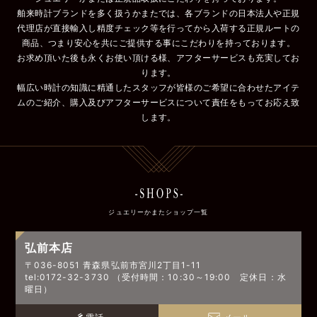
舶来時計ブランドを多く扱うかまたでは、各ブランドの日本法人や正規
代理店が直接輸入し精度チェック等を行ってから入荷する正規ルートの
商品、つまり安心を共にご提供する事にこだわりを持っております。
お求め頂いた後も永くお使い頂ける様、アフターサービスも充実してお
ります。
幅広い時計の知識に精通したスタッフが皆様のご希望に合わせたアイテ
ムのご紹介、購入及びアフターサービスについて責任をもってお応え致
します。
ジュエリーかまたショップ一覧
弘前本店
〒036-8051 青森県弘前市宮川2丁目1-11
tel:0172-32-3730 （受付時間：10:30～19:00 定休日：水
曜日）
電話
メール