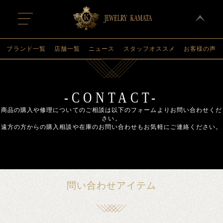
t
o
g
g
l
ブランド一覧
店舗一覧
ニュース
スタッフオススメ
お客様の声
e
n
a
v
i
g
-CONTACT-
a
t
商品の購入や修理についてのご相談は以下のフォームよりお問い合わせくだ
i
さい。
o
遠方の方からの購入相談や在庫のお問い合わせもお気軽にご連絡ください。
n
問い合わせアイテム