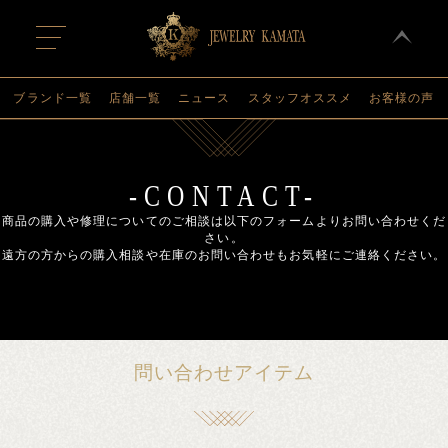
t
o
g
g
l
ブランド一覧
店舗一覧
ニュース
スタッフオススメ
お客様の声
e
n
a
v
i
g
-CONTACT-
a
t
商品の購入や修理についてのご相談は以下のフォームよりお問い合わせくだ
i
さい。
o
遠方の方からの購入相談や在庫のお問い合わせもお気軽にご連絡ください。
n
問い合わせアイテム