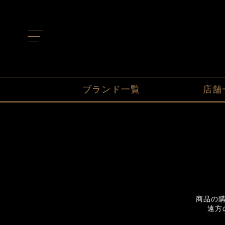
t
o
g
g
l
e
n
ブランド一覧
店舗
a
v
i
g
a
t
i
o
n
商品の
遠方