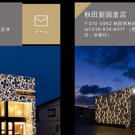
秋田新国道店
〒010-0962 秋田県
0 定休
tel:018-874-8071
メール
日：水曜日）