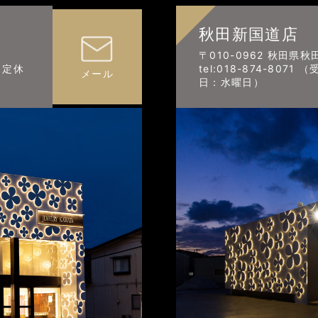
秋田新国道店
〒010-0962 秋田県
0 定休
tel:018-874-8071
メール
日：水曜日）