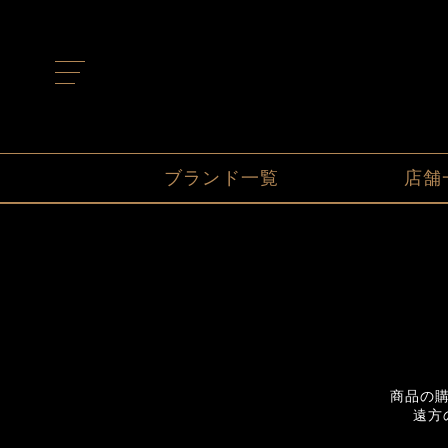
t
o
g
g
l
e
n
ブランド一覧
店舗
a
v
i
g
a
t
i
o
n
商品の
遠方