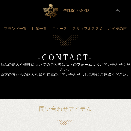
t
o
g
g
l
ブランド一覧
店舗一覧
ニュース
スタッフオススメ
お客様の声
e
n
a
v
i
g
-CONTACT-
a
t
商品の購入や修理についてのご相談は以下のフォームよりお問い合わせくだ
i
さい。
o
遠方の方からの購入相談や在庫のお問い合わせもお気軽にご連絡ください。
n
問い合わせアイテム