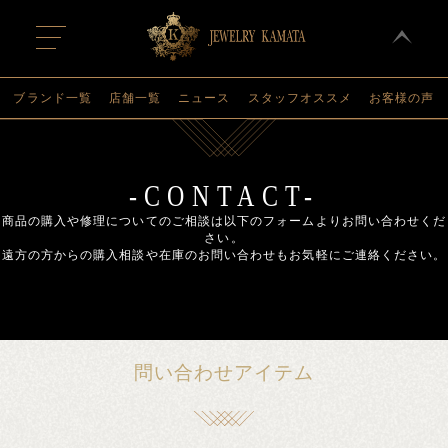
t
o
g
g
l
ブランド一覧
店舗一覧
ニュース
スタッフオススメ
お客様の声
e
n
a
v
i
g
-CONTACT-
a
t
商品の購入や修理についてのご相談は以下のフォームよりお問い合わせくだ
i
さい。
o
遠方の方からの購入相談や在庫のお問い合わせもお気軽にご連絡ください。
n
問い合わせアイテム