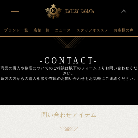
t
o
g
g
l
ブランド一覧
店舗一覧
ニュース
スタッフオススメ
お客様の声
e
n
a
v
i
g
-CONTACT-
a
t
商品の購入や修理についてのご相談は以下のフォームよりお問い合わせくだ
i
さい。
o
遠方の方からの購入相談や在庫のお問い合わせもお気軽にご連絡ください。
n
問い合わせアイテム